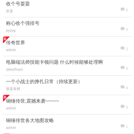
收个号耍耍
5
坐直
称心收个强排号
0
pyzyg
传奇世界
2
admin
电脑端法师技能卡顿问题 什么时候能够处理啊
0
zjwyzhuyu
一个小战士的挣扎日常（持续更新）
4
恭喜发财
铜锤传世,震撼来袭~~~~~
3
admin
铜锤传世各大地图攻略
1
admin