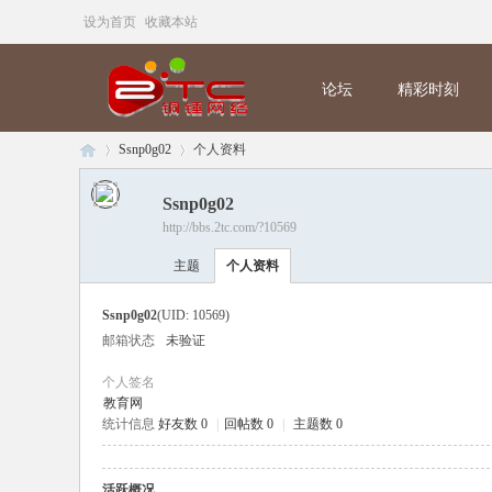
设为首页
收藏本站
论坛
精彩时刻
Ssnp0g02
个人资料
Ssnp0g02
http://bbs.2tc.com/?10569
铜
›
›
主题
个人资料
Ssnp0g02
(UID: 10569)
邮箱状态
未验证
个人签名
教育网
统计信息
好友数 0
|
回帖数 0
|
主题数 0
锤
活跃概况