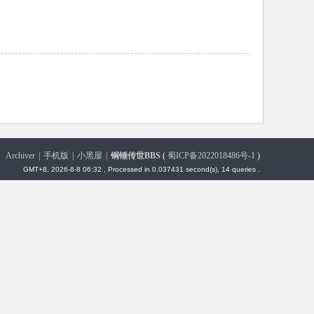
Archiver
|
手机版
|
小黑屋
|
铜锤传世BBS
(
蜀ICP备2022018486号-1
)
GMT+8, 2026-8-8 06:32
, Processed in 0.037431 second(s), 14 queries .