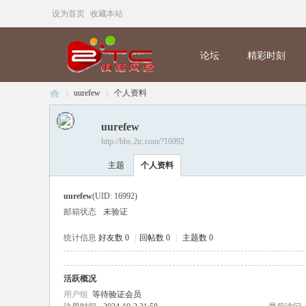
设为首页
收藏本站
论坛
精彩时刻
uurefew
个人资料
uurefew
http://bbs.2tc.com/?16992
铜
›
›
主题
个人资料
uurefew
(UID: 16992)
邮箱状态
未验证
统计信息
好友数 0
|
回帖数 0
|
主题数 0
活跃概况
锤
用户组
等待验证会员