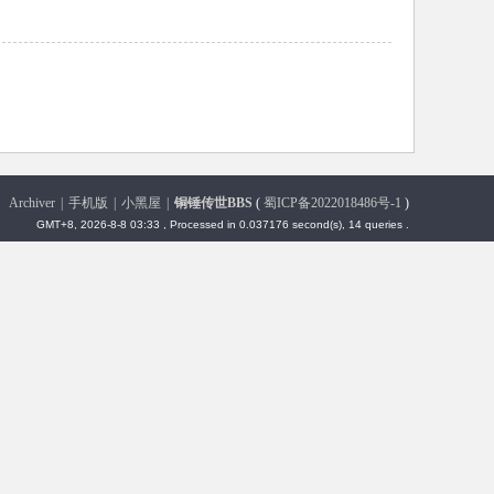
Archiver
|
手机版
|
小黑屋
|
铜锤传世BBS
(
蜀ICP备2022018486号-1
)
GMT+8, 2026-8-8 03:33
, Processed in 0.037176 second(s), 14 queries .